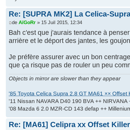
Re: [SUPRA MK2] La Celica-Supra q
de
AïGoRr
» 15 Juil 2015, 12:34
Bah c'est que j'aurais tendance à penser
arrière et le déport des jantes, les gouj
Je préfère assurer avec un bon centrage 
que ça risque pas de rouler un peu co
Objects in mirror are slower than they appear
'85 Toyota Celica Supra 2.8 GT MA61 ×× Offset K
'11 Nissan NAVARA D40 190 BVA ++ NIRVANA 
'08 Mazda 6 2.0 MZR-CD 143 defap ++ Milleniu
Re: [MA61] Celipra xx Offset Killer