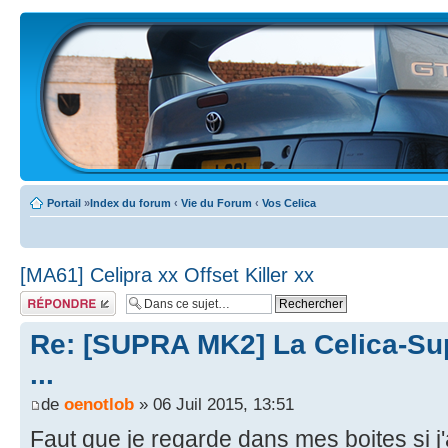
Portail
»
Index du forum
‹
Vie du Forum
‹
Vos Celica
[MA61] Celipra xx Offset Killer xx
Écrire un
commentaire
Re: [SUPRA MK2] La Celica-Sup
...
de
oenotlob
» 06 Juil 2015, 13:51
Faut que je regarde dans mes boites si j