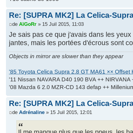
Re: [SUPRA MK2] La Celica-Supra q
de
AïGoRr
» 15 Juil 2015, 11:03
Je sais pas ce que j'avais dans les yeux l
jantes, mais les portées d'écrous sont co
Objects in mirror are slower than they appear
'85 Toyota Celica Supra 2.8 GT MA61 ×× Offset K
'11 Nissan NAVARA D40 190 BVA ++ NIRVANA 
'08 Mazda 6 2.0 MZR-CD 143 defap ++ Milleniu
Re: [SUPRA MK2] La Celica-Supra q
de
Adrénaline
» 15 Juil 2015, 12:01
Il me manque plus que les pneus, les b