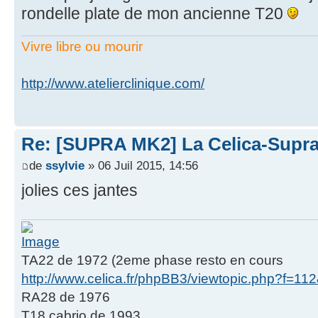
rondelle plate de mon ancienne T20
Vivre libre ou mourir
http://www.atelierclinique.com/
Re: [SUPRA MK2] La Celica-Supra q
de
ssylvie
» 06 Juil 2015, 14:56
jolies ces jantes
TA22 de 1972 (2eme phase resto en cours
http://www.celica.fr/phpBB3/viewtopic.php?f=11
RA28 de 1976
T18 cabrio de 1993