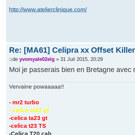
http://www.atelierclinique.com/
Re: [MA61] Celipra xx Offset Killer
de
yvomyale02elg
» 31 Juil 2015, 20:29
Moi je passerais bien en Bretagne avec
Vervaine powaaaaa!!
- mr2 turbo
- celica ta22 gt
-celica ta23 gt
-celica t23 TS
-Celica T20 cab