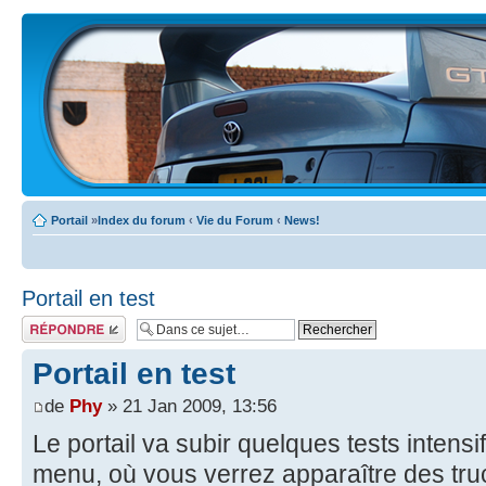
Portail
»
Index du forum
‹
Vie du Forum
‹
News!
Portail en test
Écrire un
commentaire
Portail en test
de
Phy
» 21 Jan 2009, 13:56
Le portail va subir quelques tests intens
menu, où vous verrez apparaître des tr