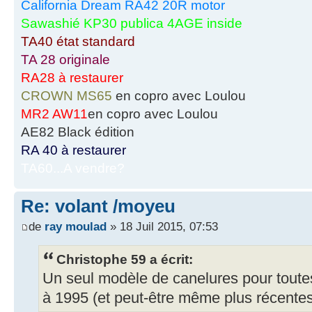
California Dream RA42 20R motor
Sawashié KP30 publica 4AGE inside
TA40 état standard
TA 28 originale
RA28 à restaurer
CROWN MS65
en copro avec Loulou
MR2 AW11
en copro avec Loulou
AE82 Black édition
RA 40 à restaurer
TA60...A vendre?
Re: volant /moyeu
de
ray moulad
» 18 Juil 2015, 07:53
Christophe 59 a écrit:
Un seul modèle de canelures pour toute
à 1995 (et peut-être même plus récentes