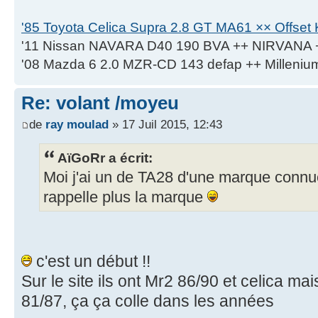
'85 Toyota Celica Supra 2.8 GT MA61 ×× Offset K
'11 Nissan NAVARA D40 190 BVA ++ NIRVANA 
'08 Mazda 6 2.0 MZR-CD 143 defap ++ Milleniu
Re: volant /moyeu
de
ray moulad
» 17 Juil 2015, 12:43
AïGoRr a écrit:
Moi j'ai un de TA28 d'une marque connue
rappelle plus la marque
c'est un début !!
Sur le site ils ont Mr2 86/90 et celica m
81/87, ça ça colle dans les années