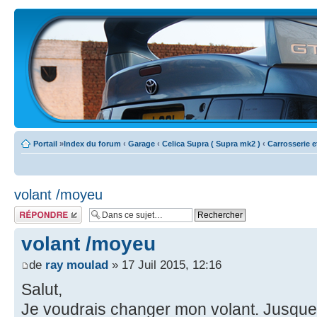
Portail
»
Index du forum
‹
Garage
‹
Celica Supra ( Supra mk2 )
‹
Carrosserie e
volant /moyeu
Écrire un
commentaire
volant /moyeu
de
ray moulad
» 17 Juil 2015, 12:16
Salut,
Je voudrais changer mon volant. Jusque 