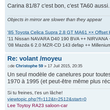
Carina 81/87 c'est bon, c'est TA60 aussi.
Objects in mirror are slower than they appear
'85 Toyota Celica Supra 2.8 GT MA61 ×× Offset K
'11 Nissan NAVARA D40 190 BVA ++ NIRVANA 
'08 Mazda 6 2.0 MZR-CD 143 defap ++ Milleniu
Re: volant /moyeu
de
Christophe 59
» 17 Juil 2015, 20:35
Un seul modèle de canelures pour toute
1970 à 1995 (et peut-être même plus réc
Si tu freines, t'es un lâche!
viewtopic.php?f=112&t=2512&start=0
Lee Toytoy RA23 saloon-car