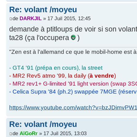
Re: volant /moyeu
de
DARKJIL
» 17 Juil 2015, 12:45
demande à ptitloups de voir si son vola
ta28 (ça l'occupera
)
"Zen est à l'allemand ce que le mobil-home est à 
- GT4 '91 (prépa en cours), la street
- MR2 Rev5 atmo '99, la daily (
à vendre
)
- MR2 rev1+ G-limited '91 light version (swap 3S
- Celica Supra '84 (ph.2) swappée 7MGE (réser
https://www.youtube.com/watch?v=bzJDimvPW
Re: volant /moyeu
de
AïGoRr
» 17 Juil 2015, 13:03