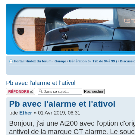
Portail
»
Index du forum
‹
Garage
‹
Génération 6 ( T20 de 94 à 99 )
‹
Discussi
Pb avec l'alarme et l'ativol
Écrire un
commentaire
Pb avec l'alarme et l'ativol
de
Ether
» 01 Avr 2019, 06:31
Bonjour, j'ai une At200 avec l'option d'or
antivol de la marque GT alarme. Le souci