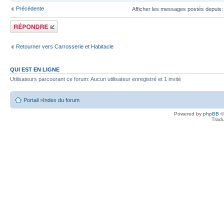
Précédente
Afficher les messages postés depuis
Écrire un
commentaire
Retourner vers Carrosserie et Habitacle
QUI EST EN LIGNE
Utilisateurs parcourant ce forum: Aucun utilisateur enregistré et 1 invité
Portail
»
Index du forum
Powered by
phpBB
©
Tradu