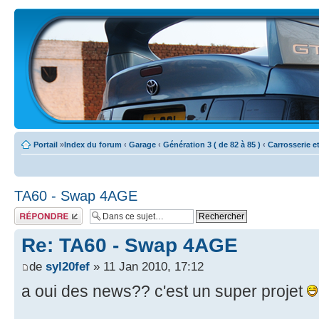
Portail
»
Index du forum
‹
Garage
‹
Génération 3 ( de 82 à 85 )
‹
Carrosserie e
TA60 - Swap 4AGE
Écrire un
commentaire
Re: TA60 - Swap 4AGE
de
syl20fef
» 11 Jan 2010, 17:12
a oui des news?? c'est un super projet