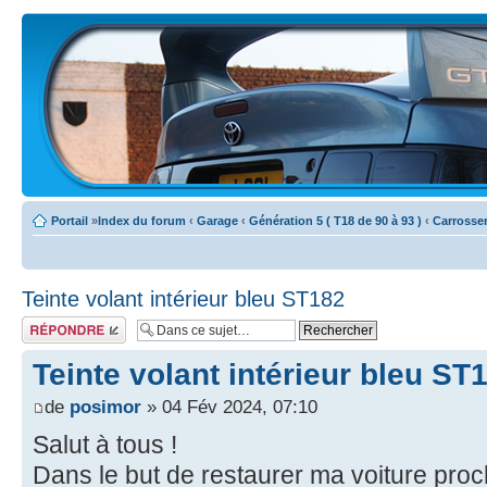
Portail
»
Index du forum
‹
Garage
‹
Génération 5 ( T18 de 90 à 93 )
‹
Carrosser
Teinte volant intérieur bleu ST182
Écrire un
commentaire
Teinte volant intérieur bleu ST
de
posimor
» 04 Fév 2024, 07:10
Salut à tous !
Dans le but de restaurer ma voiture proche