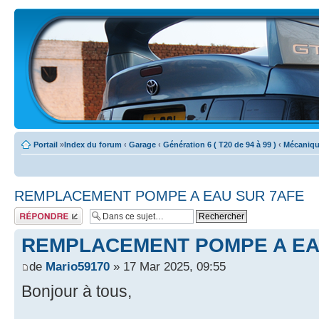
Portail
»
Index du forum
‹
Garage
‹
Génération 6 ( T20 de 94 à 99 )
‹
Mécaniqu
REMPLACEMENT POMPE A EAU SUR 7AFE
Écrire un
commentaire
REMPLACEMENT POMPE A EA
de
Mario59170
» 17 Mar 2025, 09:55
Bonjour à tous,