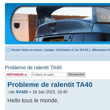
Portail
»
Index du forum
‹
Garage
‹
Génération 2 ( de 78 à 81 )
‹
Mécanique Gé
Probleme de ralentit TA40
Écrire un
commentaire
Probleme de ralentit TA40
de
SV420
» 18 Jan 2023, 16:40
Hello tous le monde,