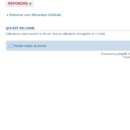
Écrire un
commentaire
Retourner vers Mécanique Générale
QUI EST EN LIGNE
Utilisateurs parcourant ce forum: Aucun utilisateur enregistré et 1 invité
Portail
»
Index du forum
Powered by
phpBB
©
Tradu