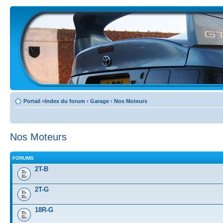
Portail
»
Index du forum
‹
Garage
‹
Nos Moteurs
Nos Moteurs
FORUMS
2T-B
2T-G
18R-G