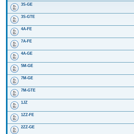
3S-GE
3S-GTE
4A-FE
7A-FE
4A-GE
5M-GE
7M-GE
7M-GTE
1JZ
1ZZ-FE
2ZZ-GE