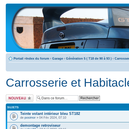
Portail
»
Index du forum
‹
Garage
‹
Génération 5 ( T18 de 90 à 93 )
‹
Carrosser
Carrosserie et Habitacl
Ecrire un nouveau
sujet
SUJETS
Teinte volant intérieur bleu ST182
de
posimor
» 04 Fév 2024, 07:10
demontage retroviseur