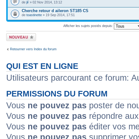
de
jlr
» 02 Nov 2014, 13:12
Cherche retour d aileron ST185 CS
de
toastinette
» 19 Sep 2014, 17:51
Afficher les sujets postés depuis:
Ecrire un nouveau
sujet
Retourner vers Index du forum
QUI EST EN LIGNE
Utilisateurs parcourant ce forum: Au
PERMISSIONS DU FORUM
Vous
ne pouvez pas
poster de no
Vous
ne pouvez pas
répondre aux
Vous
ne pouvez pas
éditer vos m
Vous
ne pouvez pas
supprimer v