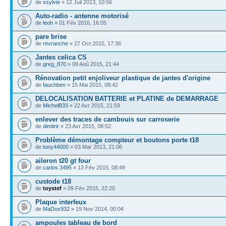
de
ssylvie
» 12 Juil 2013, 10:56
Auto-radio - antenne motorisé
de
leoh
» 01 Fév 2016, 16:05
pare brise
de
revranche
» 27 Oct 2015, 17:36
Jantes celica CS
de
greg_870
» 09 Aoû 2015, 21:44
Rénovation petit enjoliveur plastique de jantes d'origine
de
fauchben
» 15 Mai 2015, 08:42
DELOCALISATION BATTERIE et PLATINE de DEMARRAGE
de
MichelB33
» 22 Avr 2015, 21:59
enlever des traces de cambouis sur carroserie
de
dimitrir
» 23 Avr 2015, 08:52
Problème démontage compteur et boutons porte t18
de
tony44000
» 03 Mar 2013, 21:06
aileron t20 gt four
de
carlos 3495
» 13 Fév 2015, 08:49
custode t18
de
toystef
» 09 Fév 2015, 22:20
Plaque interfeux
de
MaDox932
» 19 Nov 2014, 00:04
ampoules tableau de bord