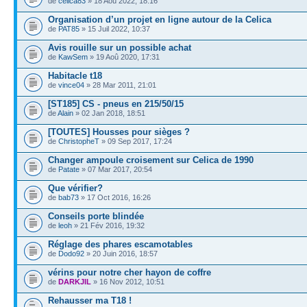
de
celica83
» 18 Aoû 2022, 18:16
Organisation d’un projet en ligne autour de la Celica
de
PAT85
» 15 Juil 2022, 10:37
Avis rouille sur un possible achat
de
KawSem
» 19 Aoû 2020, 17:31
Habitacle t18
de
vince04
» 28 Mar 2011, 21:01
[ST185] CS - pneus en 215/50/15
de
Alain
» 02 Jan 2018, 18:51
[TOUTES] Housses pour sièges ?
de
ChristopheT
» 09 Sep 2017, 17:24
Changer ampoule croisement sur Celica de 1990
de
Patate
» 07 Mar 2017, 20:54
Que vérifier?
de
bab73
» 17 Oct 2016, 16:26
Conseils porte blindée
de
leoh
» 21 Fév 2016, 19:32
Réglage des phares escamotables
de
Dodo92
» 20 Juin 2016, 18:57
vérins pour notre cher hayon de coffre
de
DARKJIL
» 16 Nov 2012, 10:51
Rehausser ma T18 !