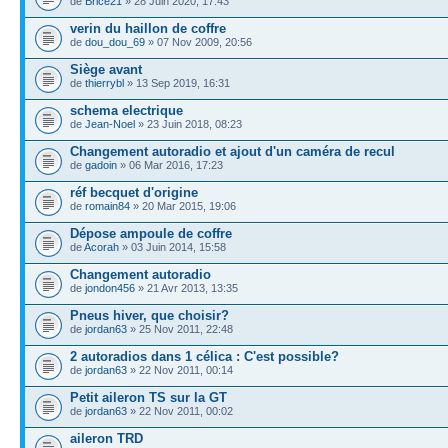
de
Brice21
» 28 Juin 2020, 17:43
verin du haillon de coffre
de
dou_dou_69
» 07 Nov 2009, 20:56
Siège avant
de
thierrybl
» 13 Sep 2019, 16:31
schema electrique
de
Jean-Noel
» 23 Juin 2018, 08:23
Changement autoradio et ajout d'un caméra de recul
de
gadoin
» 06 Mar 2016, 17:23
réf becquet d'origine
de
romain84
» 20 Mar 2015, 19:06
Dépose ampoule de coffre
de
Acorah
» 03 Juin 2014, 15:58
Changement autoradio
de
jondon456
» 21 Avr 2013, 13:35
Pneus hiver, que choisir?
de
jordan63
» 25 Nov 2011, 22:48
2 autoradios dans 1 célica : C'est possible?
de
jordan63
» 22 Nov 2011, 00:14
Petit aileron TS sur la GT
de
jordan63
» 22 Nov 2011, 00:02
aileron TRD