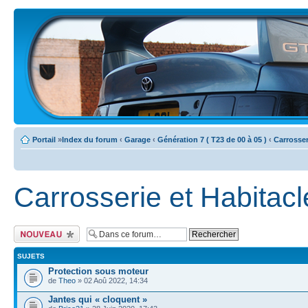
Portail
»
Index du forum
‹
Garage
‹
Génération 7 ( T23 de 00 à 05 )
‹
Carrosser
Carrosserie et Habitacl
Ecrire un nouveau
sujet
SUJETS
Protection sous moteur
de
Theo
» 02 Aoû 2022, 14:34
Jantes qui « cloquent »