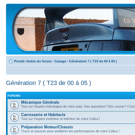
Portail
»
Index du forum
‹
Garage
‹
Génération 7 ( T23 de 00 à 05 )
Génération 7 ( T23 de 00 à 05 )
FORUMS
Mécanique Générale
Tout sur l'aspect mécanique de votre auto. Des questions? Des soucis? C'est i
Carrosserie et Habitacle
Tout sur l'aspect extérieur et intérieur de votre Celica !
Préparation Moteur/Chassis
Trucs et astuces pour améliorer les performances de votre Celica !