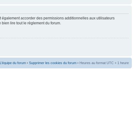
t également accorder des permissions additionnelles aux utilisateurs
 bien lire tout le règlement du forum.
L’équipe du forum
•
Supprimer les cookies du forum
• Heures au format UTC + 1 heure