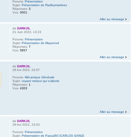
Forums:
Présentation
Sujet:
Présentation de Radleymartinez
Réponses:
3
Vus:
3001
Aller au message
de
DARKJIL
21 Juin 2022, 13:23
Forums:
Présentation
Sujet:
Présentation de Mayorovd
Réponses:
7
Vus:
5857
Aller au message
de
DARKJIL
29 Avr 2022, 23:07
Forums:
Mécanique Générale
Sujet:
voyant moteur qui s'allume
Réponses:
1
Vus:
4303
Aller au message
de
DARKJIL
29 Avr 2022, 23:03
Forums:
Présentation
Sujet:
Présentation de Pascal50 [CARLOS SAINZ]