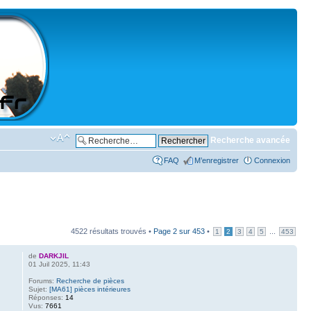
Recherche avancée
FAQ
M’enregistrer
Connexion
4522 résultats trouvés •
Page
2
sur
453
•
...
1
2
3
4
5
453
de
DARKJIL
01 Juil 2025, 11:43
Forums:
Recherche de pièces
Sujet:
[MA61] pièces intérieures
Réponses:
14
Vus:
7661