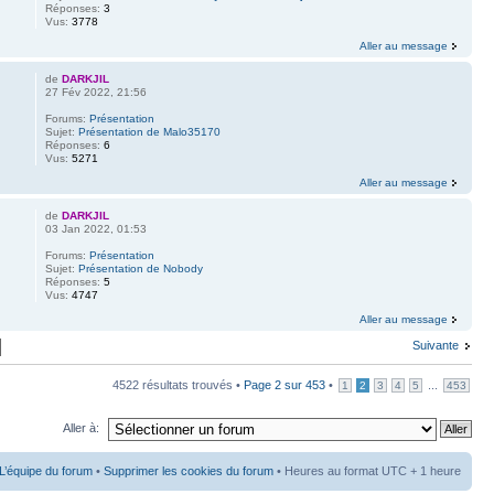
Réponses:
3
Vus:
3778
Aller au message
de
DARKJIL
27 Fév 2022, 21:56
Forums:
Présentation
Sujet:
Présentation de Malo35170
Réponses:
6
Vus:
5271
Aller au message
de
DARKJIL
03 Jan 2022, 01:53
Forums:
Présentation
Sujet:
Présentation de Nobody
Réponses:
5
Vus:
4747
Aller au message
Suivante
4522 résultats trouvés •
Page
2
sur
453
•
...
1
2
3
4
5
453
Aller à:
L’équipe du forum
•
Supprimer les cookies du forum
• Heures au format UTC + 1 heure