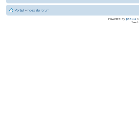
Portail
»
Index du forum
Powered by
phpBB
©
Tradu