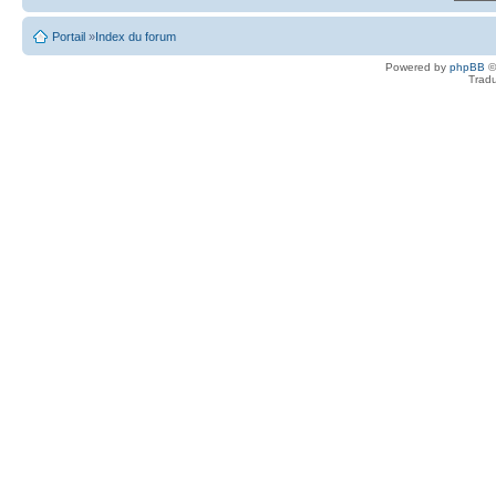
Portail
»
Index du forum
Powered by
phpBB
©
Tradu