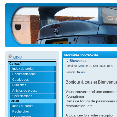
DERNIÈRES NOUVEAUTÉS
MENU
Bienvenue !!
Celica.fr
Posté de:
Manu
le 19 Sep 2013, 10:27
Index du portail
Forums:
News!
Documentations
Catalogues
Bonjour à tous et Bienvenue
Publicités
Articles de presse
Vous trouverez ici une communa
Spécifications
Youngtimer !
Dans ce forum de passionnés qu
Forum
restauration, etc ...
Index du forum
Rechercher
A tous, une fois votre inscription
M’enregistrer