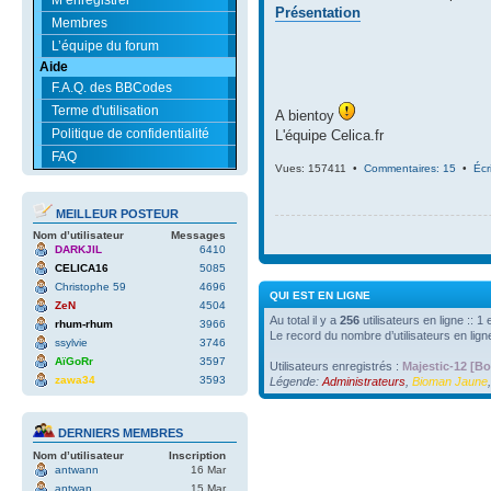
Présentation
Membres
L’équipe du forum
Aide
F.A.Q. des BBCodes
Terme d'utilisation
A bientoy
Politique de confidentialité
L'équipe Celica.fr
FAQ
Vues: 157411 •
Commentaires: 15
•
Écr
MEILLEUR POSTEUR
Nom d’utilisateur
Messages
DARKJIL
6410
CELICA16
5085
Christophe 59
4696
QUI EST EN LIGNE
ZeN
4504
Au total il y a
256
utilisateurs en ligne :: 1
rhum-rhum
3966
Le record du nombre d’utilisateurs en lig
ssylvie
3746
AïGoRr
3597
Utilisateurs enregistrés :
Majestic-12 [Bo
zawa34
3593
Légende:
Administrateurs
,
Bioman Jaune
DERNIERS MEMBRES
Nom d’utilisateur
Inscription
antwann
16 Mar
antwan
15 Mar