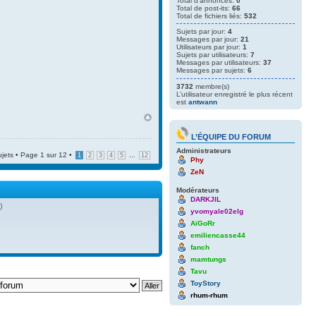
Total d'annonces:
0
Total de post-its:
66
Total de fichiers liés:
532
Sujets par jour:
4
Messages par jour:
21
Utilisateurs par jour:
1
Sujets par utilisateurs:
7
Messages par utilisateurs:
37
Messages par sujets:
6
3732
membre(s)
L’utilisateur enregistré le plus récent
est
antwann
L’ÉQUIPE DU FORUM
Administrateurs
ujets • Page
1
sur
12
•
...
1
2
3
4
5
12
Phy
ZeN
Modérateurs
DARKJIL
)
yvomyale02elg
AïGoRr
emiliencasse44
fanch
mamtungs
Tavu
ToyStory
rhum-rhum