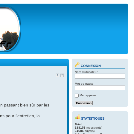
CONNEXION
Nom d’utilisateur:
1
2
Mot de passe:
Me rappeler
n passant bien sûr par les
 pour l'entretien, la
STATISTIQUES
Total
138158
message(s)
24686
sujet(s)