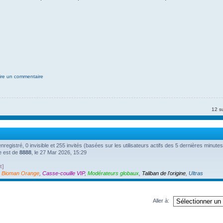
ire un commentaire
12 s
 enregistré, 0 invisible et 255 invités (basées sur les utilisateurs actifs des 5 dernières minutes
ne est de
8888
, le 27 Mar 2026, 15:29
t]
,
Bioman Orange
,
Casse-couille VIP
,
Modérateurs globaux
,
Taliban de l'origine
,
Ultras
Aller à: