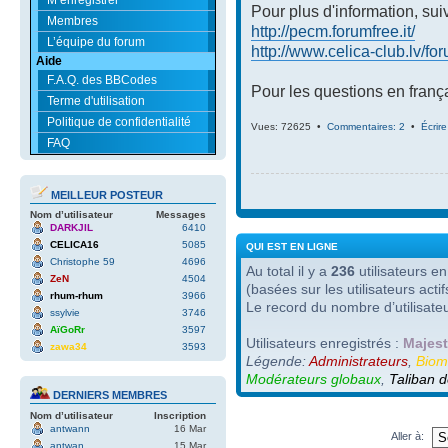
Pour plus d'information, suiv
Membres
http://pecm.forumfree.it/
L’équipe du forum
http://www.celica-club.lv/fo
Aide
F.A.Q. des BBCodes
Pour les questions en frança
Terme d'utilisation
Politique de confidentialité
Vues: 72625 •
Commentaires: 2
•
Écrir
FAQ
MEILLEUR POSTEUR
Nom d’utilisateur
Messages
DARKJIL
6410
CELICA16
5085
QUI EST EN LIGNE
Christophe 59
4696
Au total il y a
236
utilisateurs en 
ZeN
4504
(basées sur les utilisateurs act
rhum-rhum
3966
Le record du nombre d’utilisate
ssylvie
3746
AïGoRr
3597
Utilisateurs enregistrés :
Majest
zawa34
3593
Légende:
Administrateurs
,
Biom
Modérateurs globaux
,
Taliban d
DERNIERS MEMBRES
Nom d’utilisateur
Inscription
antwann
16 Mar
Aller à:
antwan
15 Mar