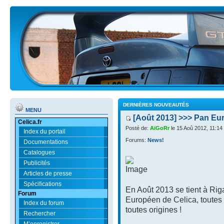
DERNIÈRES NOUVEAUTÉS
MENU
[Août 2013] >>> Pan Eu
Celica.fr
Posté de:
AïGoRr
le 15 Aoû 2012, 11:14
Index du portail
Forums:
News!
Documentations
Catalogues
Publicités
Articles de presse
Spécifications
En Août 2013 se tient à Rig
Forum
Européen de Celica, toutes 
Index du forum
toutes origines !
Rechercher
M’enregistrer