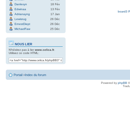
Danlexyn
18 Fév
Edwinaa
13 Fév
board3 P
Adrianayng
17 Jan
Lewisrug
26 Déc
ErnestDiept
26 Déc
MichaelFaw
25 Déc
NOUS LIER
N'hésitez pas à lier
www.celica.fr
.
Utilisez ce code HTML:
Portail
»
Index du forum
Powered by
phpBB
©
Tradu