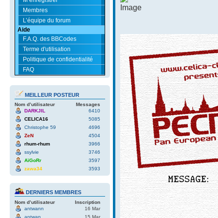
Membres
L’équipe du forum
Aide
F.A.Q. des BBCodes
Terme d'utilisation
Politique de confidentialité
FAQ
MEILLEUR POSTEUR
Nom d’utilisateur
Messages
DARKJIL
6410
CELICA16
5085
Christophe 59
4696
ZeN
4504
rhum-rhum
3966
ssylvie
3746
AïGoRr
3597
zawa34
3593
DERNIERS MEMBRES
Nom d’utilisateur
Inscription
antwann
16 Mar
antwan
15 Mar