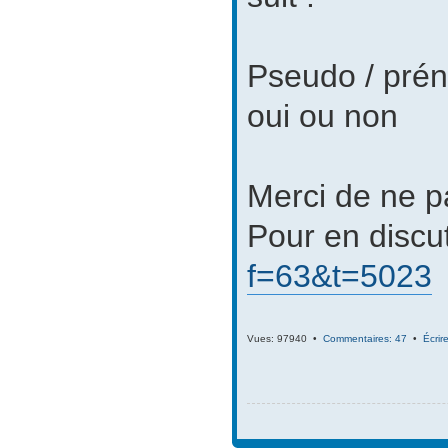
Pseudo / préno
oui ou non
Merci de ne pa
Pour en discut
f=63&t=5023
Vues: 97940 •
Commentaires: 47
•
Écrir