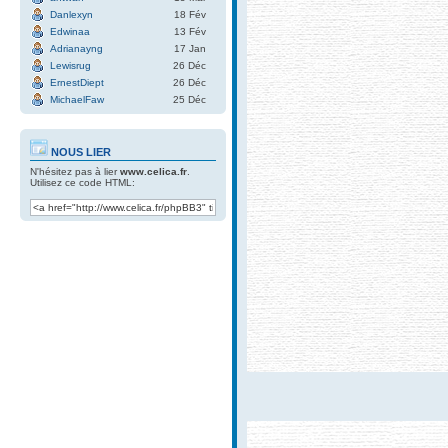
Danlexyn
18 Fév
Edwinaa
13 Fév
Adrianayng
17 Jan
Lewisrug
26 Déc
ErnestDiept
26 Déc
MichaelFaw
25 Déc
NOUS LIER
N'hésitez pas à lier
www.celica.fr
.
Utilisez ce code HTML: