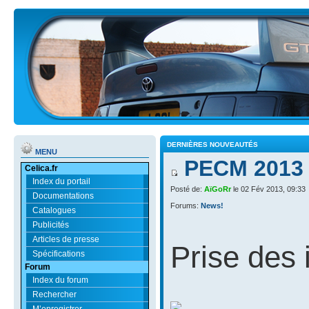
DERNIÈRES NOUVEAUTÉS
MENU
PECM 2013 -
Celica.fr
Index du portail
Posté de:
AïGoRr
le 02 Fév 2013, 09:33
Documentations
Forums:
News!
Catalogues
Publicités
Articles de presse
Prise des i
Spécifications
Forum
Index du forum
Rechercher
M’enregistrer