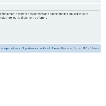
t également accorder des permissions additionnelles aux utilisateurs
 bien lire tout le règlement du forum.
L’équipe du forum
•
Supprimer les cookies du forum
• Heures au format UTC + 1 heure