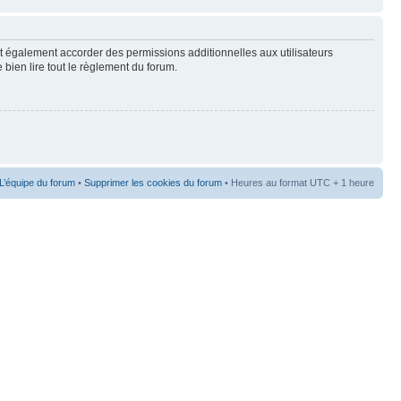
t également accorder des permissions additionnelles aux utilisateurs
 bien lire tout le règlement du forum.
L’équipe du forum
•
Supprimer les cookies du forum
• Heures au format UTC + 1 heure