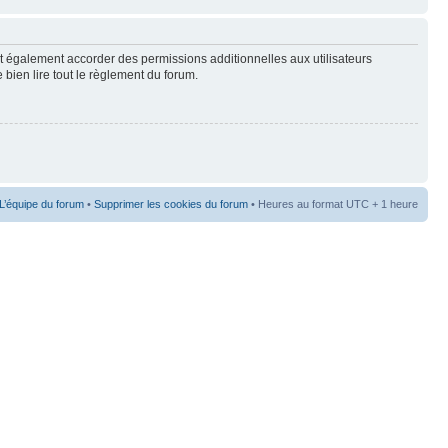
t également accorder des permissions additionnelles aux utilisateurs
 bien lire tout le règlement du forum.
L’équipe du forum
•
Supprimer les cookies du forum
• Heures au format UTC + 1 heure