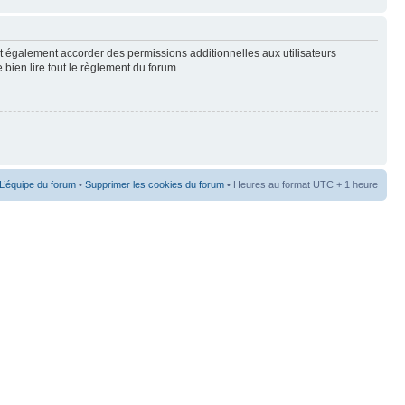
t également accorder des permissions additionnelles aux utilisateurs
 bien lire tout le règlement du forum.
L’équipe du forum
•
Supprimer les cookies du forum
• Heures au format UTC + 1 heure