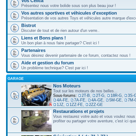
Vos Celica
Présentez nous votre bolide sous son plus beau jour !
Vos autres sportives et véhicules d'exception
Présentation de vos autres Toys et véhicules autre marque d'exce
Bistrot
Discuter de tout et de rien autour d'un verre..
Liens et Bons plans !
Un bon plan à nous faire partager? C'est ici !
Partenaires
Vous désirez devenir partenaire de ce forum, contactez nous !
Aide et gestion du forum
Un problème technique? C'est par ici !
GARAGE
Nos Moteurs
Tout sur les moteurs de nos belles...
Sous-forums:
2T-B
,
2T-G
,
18R-G
,
3S-
4A-FE
,
7A-FE
,
4A-GE
,
5M-GE
,
7M-
1JZ
,
1ZZ-FE
,
2ZZ-GE
Restaurations et projets
Vous restaurez votre auto et vous voulez nous 
profiter ou partager votre aventure, c'est ici qu