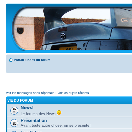
Portail
»
Index du forum
Voir les messages sans réponses
•
Voir les sujets récents
VIE DU FORUM
News!
Le forums des News
Présentation
Avant toute autre chose, on se présente !