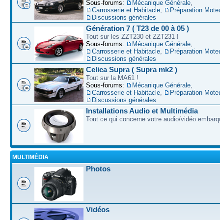
Sous-forums:
Mécanique Générale
,
Carrosserie et Habitacle
,
Préparation Mote
Discussions générales
Génération 7 ( T23 de 00 à 05 )
Tout sur les ZZT230 et ZZT231 !
Sous-forums:
Mécanique Générale
,
Carrosserie et Habitacle
,
Préparation Mote
Discussions générales
Celica Supra ( Supra mk2 )
Tout sur la MA61 !
Sous-forums:
Mécanique Générale
,
Carrosserie et Habitacle
,
Préparation Mote
Discussions générales
Installations Audio et Multimédia
Tout ce qui concerne votre audio/vidéo embarq
MULTIMÉDIA
Photos
Vidéos