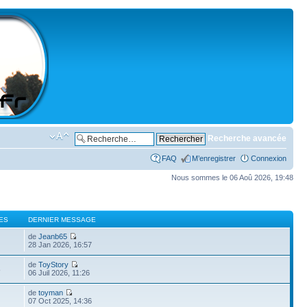
Recherche avancée
FAQ
M’enregistrer
Connexion
Nous sommes le 06 Aoû 2026, 19:48
ES
DERNIER MESSAGE
de
Jeanb65
28 Jan 2026, 16:57
de
ToyStory
8
06 Juil 2026, 11:26
de
toyman
9
07 Oct 2025, 14:36