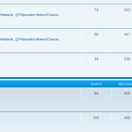
74
503
 Habitacle
,
Préparation Moteur/Chassis
,
58
487
 Habitacle
,
Préparation Moteur/Chassis
,
34
238
SUJETS
MESSAG
84
928
105
468