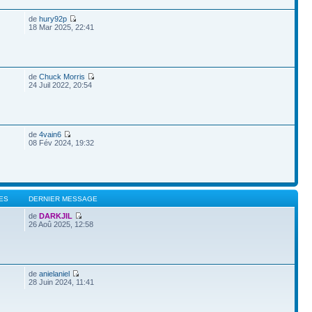
de
hury92p
18 Mar 2025, 22:41
de
Chuck Morris
24 Juil 2022, 20:54
de
4vain6
08 Fév 2024, 19:32
ES
DERNIER MESSAGE
de
DARKJIL
26 Aoû 2025, 12:58
de
anielaniel
28 Juin 2024, 11:41