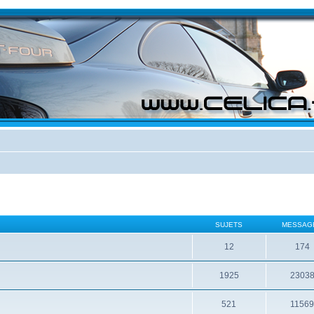
SUJETS
MESSAG
12
174
1925
2303
521
1156