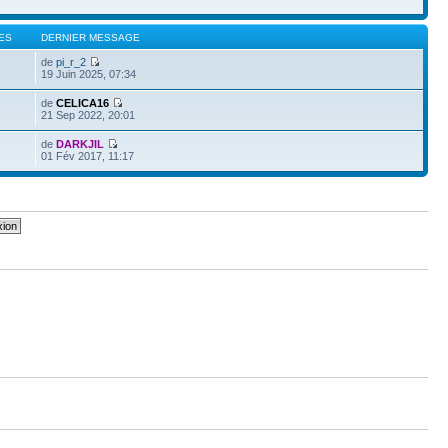
ES
DERNIER MESSAGE
de
pi_r_2
19 Juin 2025, 07:34
de
CELICA16
21 Sep 2022, 20:01
de
DARKJIL
01 Fév 2017, 11:17