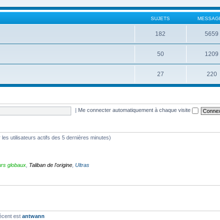
SUJETS
MESSAG
182
5659
50
1209
27
220
|
Me connecter automatiquement à chaque visite
r les utilisateurs actifs des 5 dernières minutes)
rs globaux
,
Taliban de l'origine
,
Ultras
récent est
antwann