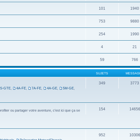
101
1940
753
9880
254
1990
4
21
59
766
SUJETS
MESSAG
349
3773
3S-GTE
,
4A-FE
,
7A-FE
,
4A-GE
,
5M-GE
,
154
1465
ofiter ou partager votre aventure, c'est ici que ça se
952
1030
 Habitacle
,
Préparation Moteur/Chassis
,