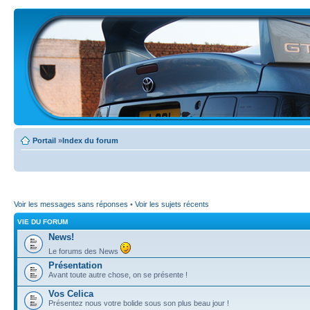
Portail
»
Index du forum
Voir les messages sans réponses
•
Voir les sujets récents
VIE DU FORUM
News!
Le forums des News
Présentation
Avant toute autre chose, on se présente !
Vos Celica
Présentez nous votre bolide sous son plus beau jour !