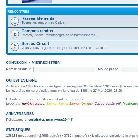
RENCONTRES
Rassemblements
Toutes les rencontres Celica...
Comptes rendus
Photos, vidéos, témoignages de rassemblements...
Sorties Circuit
Vous voulez organiser une journée circuit? C'est par ici !
CONNEXION
•
M’ENREGISTRER
Nom d’utilisateur:
Mot de passe:
QUI EST EN LIGNE
Au total il y a
138
utilisateurs en ligne :: 0 enregistré, 0 invisible et 138 invités (basées su
Le record du nombre d’utilisateurs en ligne est de
8888
, le 27 Mar 2026, 15:29
Utilisateurs enregistrés : Aucun utilisateur enregistré
Légende:
Administrateurs
,
Bioman Jaune
,
Bioman Orange
,
Casse-couille VIP
,
Modérateu
ANNIVERSAIRES
Félicitations à:
serialrider
,
numayoss29
(45)
STATISTIQUES
138158
message(s) •
24686
sujet(s) •
3732
membre(s) • L’utilisateur enregistré le plus 