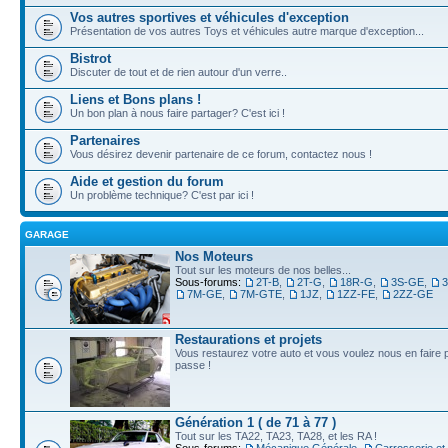
Vos autres sportives et véhicules d'exception
Présentation de vos autres Toys et véhicules autre marque d'exception...
Bistrot
Discuter de tout et de rien autour d'un verre..
Liens et Bons plans !
Un bon plan à nous faire partager? C'est ici !
Partenaires
Vous désirez devenir partenaire de ce forum, contactez nous !
Aide et gestion du forum
Un problème technique? C'est par ici !
GARAGE
Nos Moteurs
Tout sur les moteurs de nos belles...
Sous-forums:
2T-B
,
2T-G
,
18R-G
,
3S-GE
,
7M-GE
,
7M-GTE
,
1JZ
,
1ZZ-FE
,
2ZZ-GE
Restaurations et projets
Vous restaurez votre auto et vous voulez nous en faire pr
passe !
Génération 1 ( de 71 à 77 )
Tout sur les TA22, TA23, TA28, et les RA !
Sous-forums:
Mécanique Générale
,
Carrosserie et