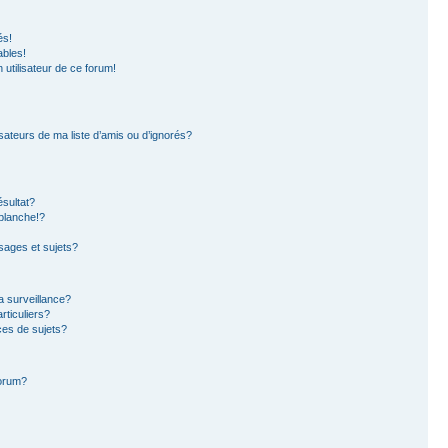
és!
ables!
n utilisateur de ce forum!
sateurs de ma liste d’amis ou d’ignorés?
sultat?
blanche!?
ages et sujets?
la surveillance?
rticuliers?
es de sujets?
forum?