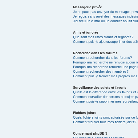
Messagerie privée
Je ne peux pas envoyer de messages priv
Je reçois sans arrêt des messages indésir
J’ai reçu un e-mail ou un courrier abusif d’u
Amis et ignorés
Que sont mes listes d’amis et d’ignorés?
Comment puis-je ajouter/supprimer des utili
Recherche dans les forums
Comment rechercher dans les forums?
Pourquoi ma recherche ne renvoie aucun ré
Pourquoi ma recherche retourne une page 
Comment rechercher des membres?
Comment puis-je trouver mes propres mess
Surveillance des sujets et favoris
Quelle est la différence entre les favoris et 
Comment surveiller des forums ou sujets pa
Comment puis-je supprimer mes surveillanc
Fichiers joints
Quels fichiers joints sont autorisés sur ce 
Comment trouver tous mes fichiers joints?
Concernant phpBB 3