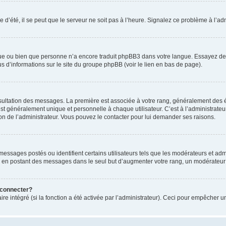
 d’été, il se peut que le serveur ne soit pas à l’heure. Signalez ce problème à l’adm
ngue ou bien que personne n’a encore traduit phpBB3 dans votre langue. Essayez de d
us d’informations sur le site du groupe phpBB (voir le lien en bas de page).
nsultation des messages. La première est associée à votre rang, généralement des é
généralement unique et personnelle à chaque utilisateur. C’est à l’administrateur d
sion de l’administrateur. Vous pouvez le contacter pour lui demander ses raisons.
essages postés ou identifient certains utilisateurs tels que les modérateurs et admi
ums en postant des messages dans le seul but d’augmenter votre rang, un modérateu
 connecter?
ire intégré (si la fonction a été activée par l’administrateur). Ceci pour empêcher un