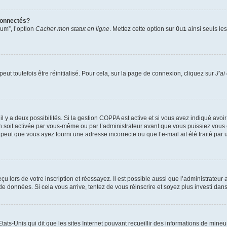
connectés?
rum”, l’option
Cacher mon statut en ligne
. Mettez cette option sur
Oui
ainsi seuls le
ut toutefois être réinitialisé. Pour cela, sur la page de connexion, cliquez sur
J’ai
, il y a deux possibilités. Si la gestion COPPA est active et si vous avez indiqué avoi
n soit activée par vous-même ou par l’administrateur avant que vous puissiez vous c
 peut que vous ayez fourni une adresse incorrecte ou que l’e-mail ait été traité par u
u lors de votre inscription et réessayez. Il est possible aussi que l’administrateur 
 de données. Si cela vous arrive, tentez de vous réinscrire et soyez plus investi dans
tats-Unis qui dit que les sites Internet pouvant recueillir des informations de mi