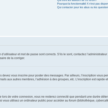
Qui sont les auteurs de ce forum?
Pourquoi la fonctionnalité X n’est pas dispon
Qui contacter pour les abus ou les questio
utilisateur et mot de passe sont corrects. S’ils le sont, contactez l’administrateur 
saire de la corriger.
s devez vous inscrire pour poster des messages. Par ailleurs, l’inscription vous p
mails aux autres membres, l’adhésion à des groupes, etc. L’inscription est rapide e
te
lors de votre connexion, vous ne resterez connecté que pendant une durée déterm
vous utilisez un ordinateur public pour accéder au forum (bibliothèque, cybercafé, u