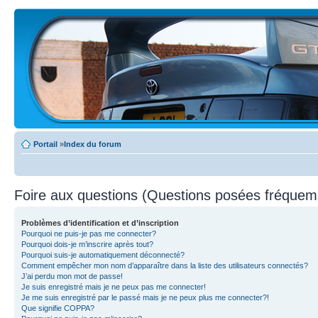
Portail
»
Index du forum
Foire aux questions (Questions posées fréque
Problèmes d’identification et d’inscription
Pourquoi ne puis-je pas me connecter?
Pourquoi dois-je m’inscrire après tout?
Pourquoi suis-je automatiquement déconnecté?
Comment empêcher mon nom d’apparaître dans la liste des utilisateurs connectés?
J’ai perdu mon mot de passe!
Je suis enregistré mais je ne peux pas me connecter!
Je me suis enregistré par le passé mais je ne peux plus me connecter?!
Que signifie COPPA?