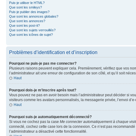
Puis-je utiliser le HTML?
Que sont les smileys?
Puis-je publier des images?
Que sont les annonces globales?
Que sont les annonces?
Que sont les post-it?
Que sont les sujets verrouillés?
Que sont les icônes de sujet?
Problèmes d’identification et d’inscription
Pourquoi ne puis-je pas me connecter?
Plusieurs raisons peuvent expliquer cela. Premièrement, vérifiez que vos nom d’
l’administrateur ait une erreur de configuration de son côté, et qu’il soit néces
Haut
Pourquoi dois-je m’inscrire après tout?
Vous pouvez ne pas en avoir besoin mais l’administrateur peut décider si vou
visiteurs comme les avatars personnalisés, la messagerie privée, l’envoi d’e-
Haut
Pourquoi suis-je automatiquement déconnecté?
Si vous ne cochez pas la case
Me connecter automatiquement à chaque visi
connecté, cochez cette case lors de la connexion. Ce n’est pas recommandé si 
l’administrateur a désactivé cette fonctionnalité.