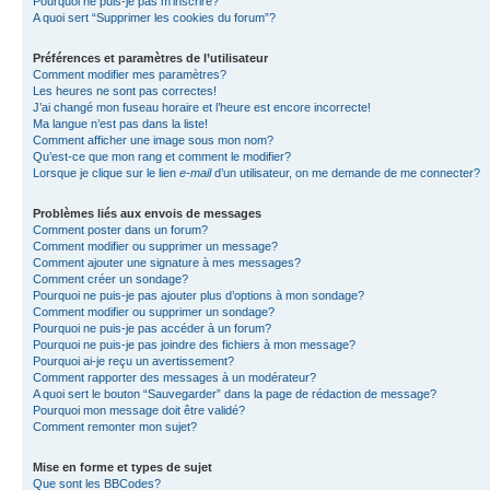
Pourquoi ne puis-je pas m’inscrire?
A quoi sert “Supprimer les cookies du forum”?
Préférences et paramètres de l’utilisateur
Comment modifier mes paramètres?
Les heures ne sont pas correctes!
J’ai changé mon fuseau horaire et l’heure est encore incorrecte!
Ma langue n’est pas dans la liste!
Comment afficher une image sous mon nom?
Qu’est-ce que mon rang et comment le modifier?
Lorsque je clique sur le lien
e-mail
d’un utilisateur, on me demande de me connecter?
Problèmes liés aux envois de messages
Comment poster dans un forum?
Comment modifier ou supprimer un message?
Comment ajouter une signature à mes messages?
Comment créer un sondage?
Pourquoi ne puis-je pas ajouter plus d’options à mon sondage?
Comment modifier ou supprimer un sondage?
Pourquoi ne puis-je pas accéder à un forum?
Pourquoi ne puis-je pas joindre des fichiers à mon message?
Pourquoi ai-je reçu un avertissement?
Comment rapporter des messages à un modérateur?
A quoi sert le bouton “Sauvegarder” dans la page de rédaction de message?
Pourquoi mon message doit être validé?
Comment remonter mon sujet?
Mise en forme et types de sujet
Que sont les BBCodes?