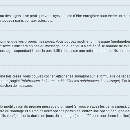
 des sujets. Il se peut que vous ayez besoin d’être enregistré pour écrire un mes
us
pouvez
participer aux votes, etc.
pprimer que vos propres messages. Vous pouvez modifier un message (quelquefois d
xte s’affichera en bas du message indiquant qu’il a été édité, le nombre de fois qu’
ssage, cependant ils ont la possibilité de laisser une note indiquant qu’ils ont mo
 Une fois créée, vous pouvez cocher
Attacher sa signature
sur le formulaire de réda
ateur (onglet
Préférences du forum --> Modifier les préférences de message
). Par 
rédaction de message.
u la modification du premier message d’un sujet (si vous en avez les permissions), c
titre du sondage et au moins deux options possibles, entrez une option par ligne
tilisateur”, limiter la durée en jours du sondage (mettre “0” pour une durée illimitée)